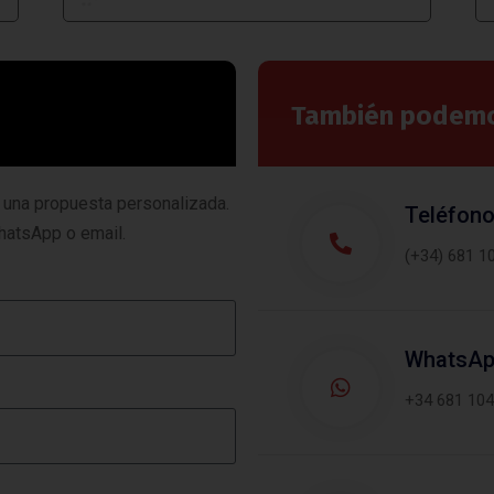
También podemos
 una propuesta personalizada.
Teléfon
hatsApp o email.
(+34) 681 1
WhatsA
+34 681 104