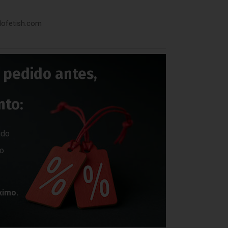
dofetish.com
s pedido antes,
nto:
ido
do
ximo.