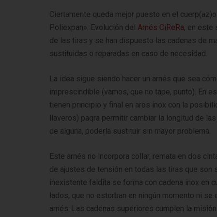
Ciertamente queda mejor puesto en el cuerp(az)
Poliexpan». Evolución del
Arnés CiReRa
, en este
de las tiras y se han dispuesto las cadenas de 
sustituidas o reparadas en caso de necesidad.
La idea sigue siendo hacer un arnés que sea cóm
imprescindible (vamos, que no tape, punto). En e
tienen principio y final en aros inox con la posibi
llaveros) paqra permitir cambiar la longitud de la
de alguna, poderla sustituir sin mayor problema.
Este arnés no incorpora collar, remata en dos ci
de ajustes de tensión en todas las tiras que son 
inexistente faldita se forma con cadena inox en cu
lados, que no estorban en ningún momento ni se 
arnés. Las cadenas superiores cumplen la misión