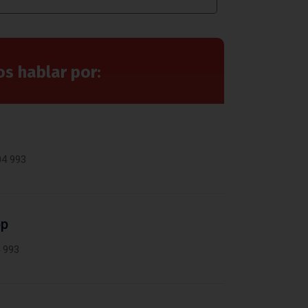
 hablar por:
o
04 993
pp
 993