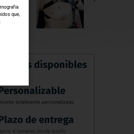
rnografía
nidos que,
.
Colores disponibles
Negro
Personalizable
Diseño totalmente personalizado
Plazo de entrega
Aprox. 4 semanas desde diseño