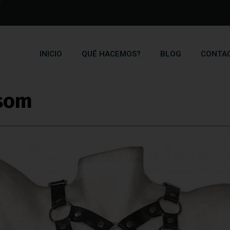
INICIO
QUÉ HACEMOS?
BLOG
CONTA
Blog
ssom
Home
Blog
Arnés Cherry Blossom