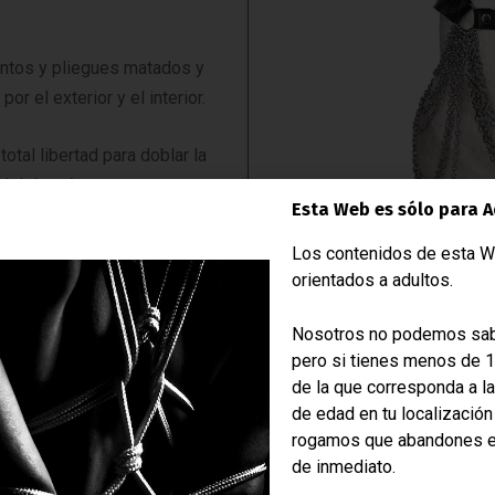
antos y pliegues matados y
r el exterior y el interior.
total libertad para doblar la
l del arnés.
Esta Web es sólo para A
a o reducida según
Los contenidos de esta W
el diseño se promedia para la
orientados a adultos.
Nosotros no podemos sab
pero si tienes menos de 
de la que corresponda a l
de edad en tu localización
rogamos que abandones 
de inmediato.