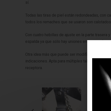
sí.
Todas las tiras de piel están redondeadas, con c
todos los remaches que se usaron son calotados po
Con cuatro hebillas de ajuste en la parte trasera y 
espalda ya que sólo hay uniones en la parte fronta
Otra idea más que puede ser modificada, ampliad
indicaciones. Apta para múltiples tallas, aunque 
receptora.