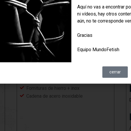
Aquí no vas a encontrar po
ni vídeos, hay otros conte
aún, no te corresponde ver
Gracias
Equipo MundoFetish
Materiales
cerrar
Flor de vacuno
Fornituras de hierro + inox
Cadena de acero inoxidable