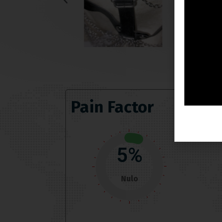
Pain Factor
5%
Nulo