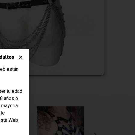
dultos
eb están
er tu edad
18 años o
a mayoría
 te
esta Web