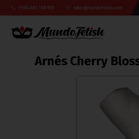
(+34) 681 104 993
taller@mundofetish.com
Arnés Cherry Blo