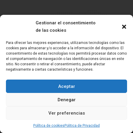
A corto plazo
Gestionar el consentimiento
Estamos trabajando en...
de las cookies
Para ofrecer las mejores experiencias, utilizamos tecnologías como las
cookies para almacenar y/o acceder a la información del dispositivo. El
Al margen de los encargos particulares también
consentimiento de estas tecnologías nos permitirá procesar datos como
el comportamiento de navegación o las identificaciones únicas en este
tenemos diseños ya en curso que más pronto que
sitio. No consentir o retirar el consentimiento, puede afectar
negativamente a ciertas características y funciones.
tarde verán la luz, aquí unos ejemplos:
Aceptar
Denegar
Ver preferencias
Política de cookies
Politica de Privacidad