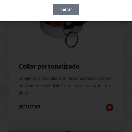
cerrar
Collar personalizado
Un ejemplo de collar con personalización. No es
un producto "vendible", tan sólo es una muestra
de lo
28/11/2023