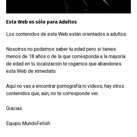
Nuestros últimos trabajos
Esta Web es sólo para Adultos
Esto es lo que hacemos
Los contenidos de esta Web están orientados a adultos.
Nosotros no podemos saber tu edad pero si tienes
Aquí vamos recogiendo algunos de nuestros
menos de 18 años o de la que corresponda a la mayoría
trabajos. No están todos porque una parte son
de edad en tu localización te rogamos que abandones
esta Web de inmediato.
tan personales que no se pueden mostrar pero
los que sí se pueden enseñar los iremos
Aquí no vas a encontrar pornografía ni vídeos, hay otros
mostrando.
contenidos que, aún, no te corresponde ver.
Gracias
Equipo MundoFetish