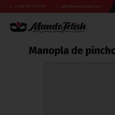
(+34) 681 104 993
taller@mundofetish.com
Manopla de pinch