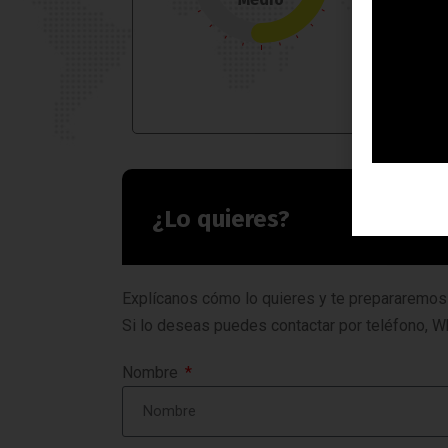
¿Lo quieres?
Explícanos cómo lo quieres y te prepararemos
Si lo deseas puedes contactar por teléfono, W
Nombre