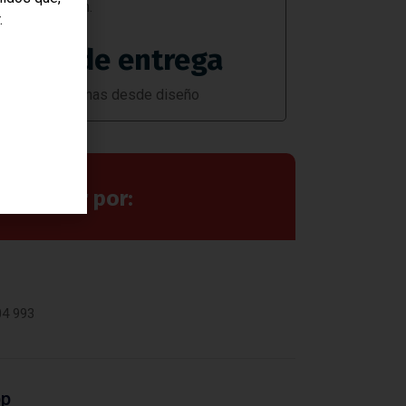
pincho 2/5 mm.
.
Plazo de entrega
Aprox. 3 semanas desde diseño
 hablar por:
o
04 993
pp