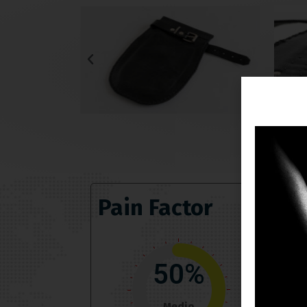
Pain Factor
50%
Medio