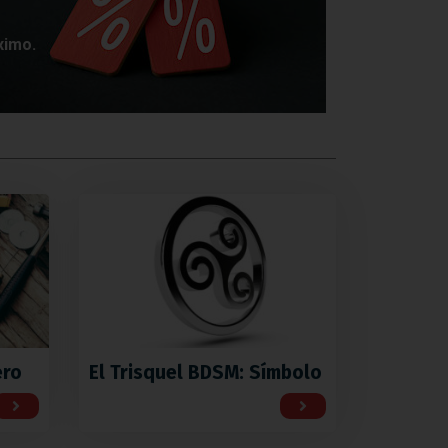
ximo.
ero
El Trisquel BDSM: Símbolo