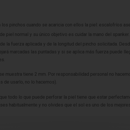
los pinchos cuando se acaricia con ellos la piel: escalofríos as
e piel normal y su único objetivo es cuidar la mano del spanker.
e la fuerza aplicada y de la longitud del pincho solicitada. Desde
ejará marcadas las puntadas y si se aplica más fuerza puede ll
es.
e se muestra tiene 2 mm. Por responsabilidad personal no hace
es de usarlo, no lo hacemos).
que todo lo que puede perforar la piel tiene que estar perfect
 uses habitualmente y no olvides que el sol es uno de los mejore