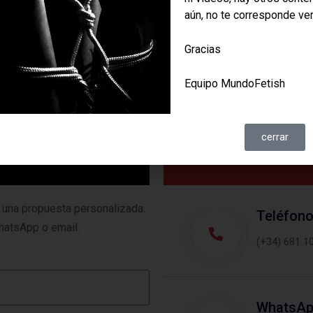
aún, no te corresponde ver
Fibra de carbono (mango)
Tronzal 1 mm.
Gracias
Equipo MundoFetish
cerrar
También podemos
 una propuesta personalizada.
Teléfon
hatsApp o email.
(+34) 681 1
WhatsA