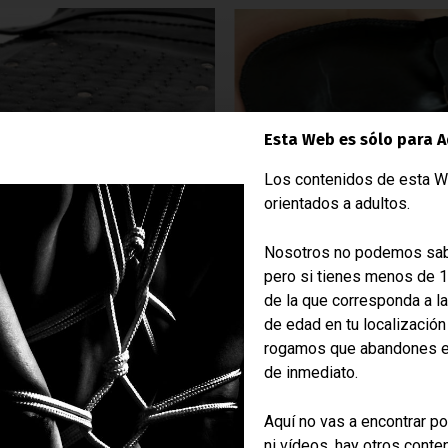
Esta Web es sólo para A
Los contenidos de esta W
orientados a adultos.
Nosotros no podemos sab
pero si tienes menos de 
Materiales
de la que corresponda a l
de edad en tu localización
rogamos que abandones 
Vaqueta de vacuno
de inmediato.
Piel de cabra
Acero inoxidable (pinchos)
Aquí no vas a encontrar po
Acero/latón (tachas)
ni vídeos, hay otros conte