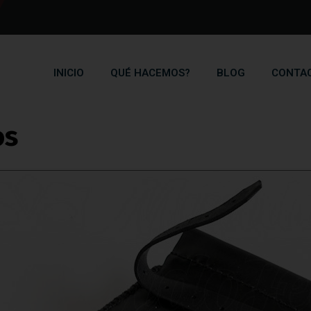
INICIO
QUÉ HACEMOS?
BLOG
CONTA
Blog
os
Home
Blog
Manopla de pinchos