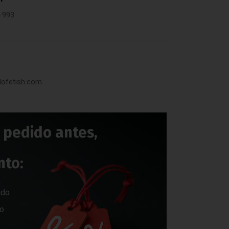
 993
dofetish.com
s pedido antes,
nto:
ido
do