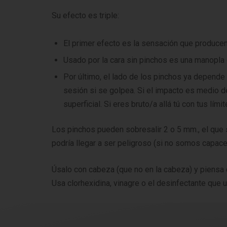
Su efecto es triple:
El primer efecto es la sensación que producen 
Usado por la cara sin pinchos es una manopla d
Por último, el lado de los pinchos ya depende d
sesión si se golpea. Si el impacto es medio d
superficial. Si eres bruto/a allá tú con tus límit
Los pinchos pueden sobresalir 2 o 5 mm., el qu
podría llegar a ser peligroso (si no somos capac
Úsalo con cabeza (que no en la cabeza) y piensa 
Usa clorhexidina, vinagre o el desinfectante que