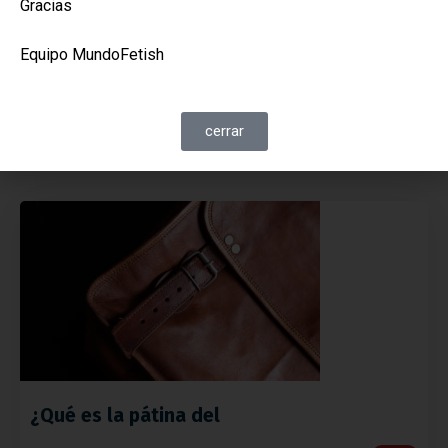
Gracias
15% para los siguientes
Equipo MundoFetish
Sin importe mínimo ni máximo.
cerrar
¿Qué es la pátina del