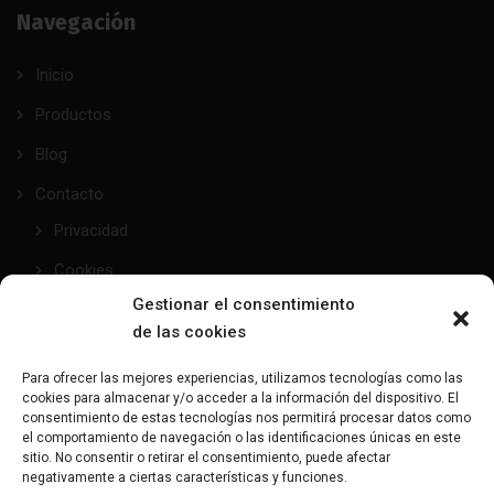
Navegación
Inicio
Productos
Blog
Contacto
Privacidad
Cookies
Gestionar el consentimiento
de las cookies
taller@mundofetish.com
Para ofrecer las mejores experiencias, utilizamos tecnologías como las
cookies para almacenar y/o acceder a la información del dispositivo. El
Envía un email
consentimiento de estas tecnologías nos permitirá procesar datos como
el comportamiento de navegación o las identificaciones únicas en este
sitio. No consentir o retirar el consentimiento, puede afectar
(+34) 681 104 993
negativamente a ciertas características y funciones.