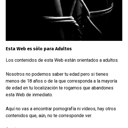
+34 681 104 993
Email
Esta Web es sólo para Adultos
taller@mundofetish.com
Los contenidos de esta Web están orientados a adultos.
Nosotros no podemos saber tu edad pero si tienes
Y si ya nos has pedido antes,
menos de 18 años o de la que corresponda a la mayoría
de edad en tu localización te rogamos que abandones
esta Web de inmediato.
tienes descuento:
Aquí no vas a encontrar pornografía ni vídeos, hay otros
contenidos que, aún, no te corresponde ver.
5% para el segundo pedido
10% para el tercer pedido