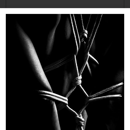
He leído y acepto la
Politica de Privacidad
de la Web
Enviar
También podemos hablar por:
Teléfono
(+34) 681 104 993
WhatsApp