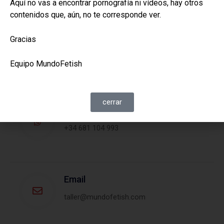
Aquí no vas a encontrar pornografía ni vídeos, hay otros
contenidos que, aún, no te corresponde ver.
Gracias
Teléfono
(+34) 681 104 993
Equipo MundoFetish
cerrar
WhatsApp
+34 681 104 993
Email
taller@mundofetish.com