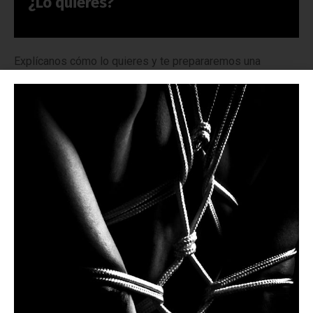
¿Lo quieres?
Explícanos cómo lo quieres y te prepararemos una
propuesta personalizada. Si lo deseas puedes contactar
por teléfono, WhatsApp o email.
Nombre
Teléfono móvil con WhatsApp
Correo electrónico