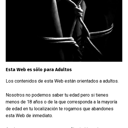
Mensaje
Esta Web es sólo para Adultos
Los contenidos de esta Web están orientados a adultos.
He leído y acepto la
Politica de Privacidad
de la Web
Nosotros no podemos saber tu edad pero si tienes
Enviar
menos de 18 años o de la que corresponda a la mayoría
de edad en tu localización te rogamos que abandones
esta Web de inmediato.
También podemos hablar por: