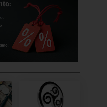
nto:
ido
do
ximo.