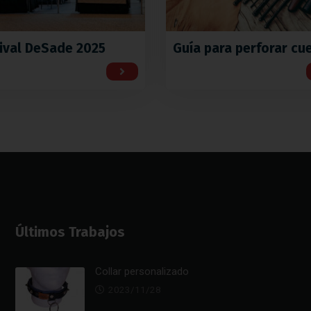
ival DeSade 2025
Guía para perforar cu
Últimos Trabajos
Collar personalizado
2023/11/28