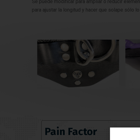
Se puede modificar para ampliar o reducir elemen
para ajustar la longitud y hacer que solape sólo lo
Pain Factor