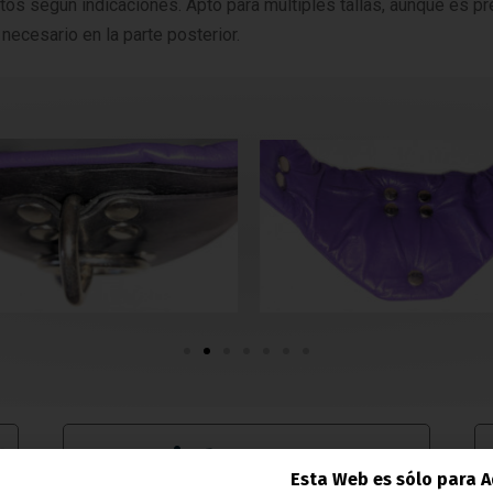
tos según indicaciones. Apto para múltiples tallas, aunque es 
 necesario en la parte posterior.
Materiales
Esta Web es sólo para A