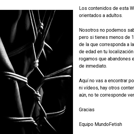
Los contenidos de esta W
Flor de vacuno
orientados a adultos.
Flor de cabra
Vaqueta de vacuno
Nosotros no podemos sab
Polietilieno espumado (relleno)
pero si tienes menos de 
Fornituras de hierro + inox
de la que corresponda a l
de edad en tu localización
rogamos que abandones 
de inmediato.
Aquí no vas a encontrar po
ni vídeos, hay otros conte
aún, no te corresponde ver
También podemos
Gracias
Equipo MundoFetish
 una propuesta personalizada.