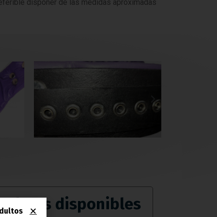
preferible disponer de las medidas aproximadas
Colores disponibles
dultos