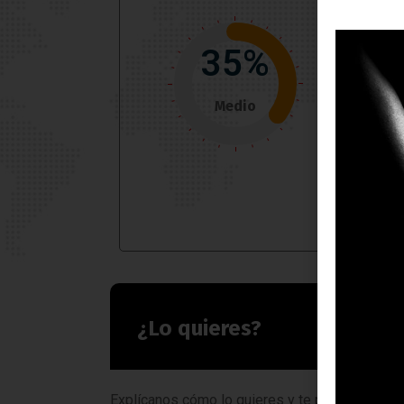
35%
Medio
¿Lo quieres?
Explícanos cómo lo quieres y te prepararemos