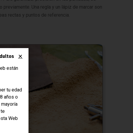
o previamente. Una regla y un lápiz de marcar son
neas rectas y puntos de referencia.
dultos
eb están
er tu edad
18 años o
a mayoría
 te
esta Web