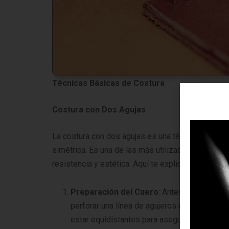
Técnicas Básicas de Costura
Costura con Dos Agujas
La costura con dos agujas es una técnica que pro
simétrica. Es una de las más utilizadas en la tapic
resistencia y estética. Aquí te explicamos cómo re
Preparación del Cuero
: Antes de comenzar
perforar una línea de agujeros a lo largo de
estar equidistantes para asegurar una punta