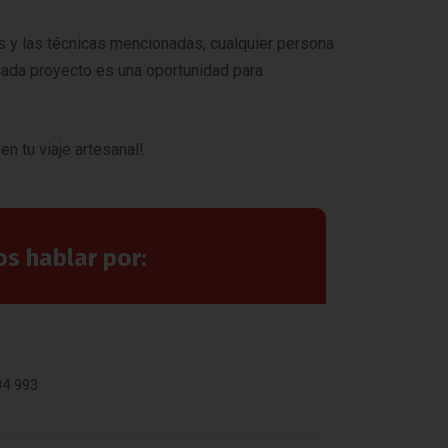
as y las técnicas mencionadas, cualquier persona
cada proyecto es una oportunidad para
n tu viaje artesanal!
 hablar por:
o
04 993