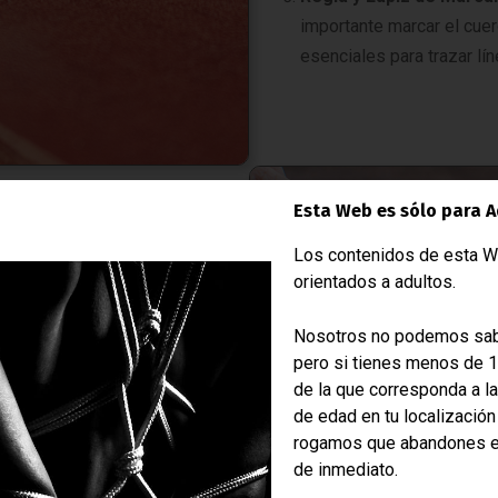
importante marcar el cuer
esenciales para trazar lí
Esta Web es sólo para A
Los contenidos de esta W
orientados a adultos.
porciona una puntada doble y
ería de sillas debido a su
Nosotros no podemos sab
alizarla:
pero si tienes menos de 
de la que corresponda a l
de edad en tu localización
, utiliza el punzón para
rogamos que abandones 
l borde del cuero. Estos deben
de inmediato.
da uniforme.