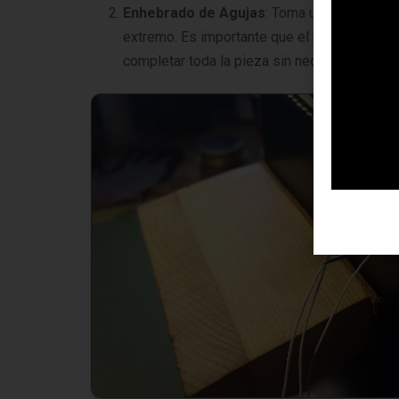
Enhebrado de Agujas
: Toma un hilo largo 
extremo. Es importante que el hilo sea lo su
completar toda la pieza sin necesidad de e