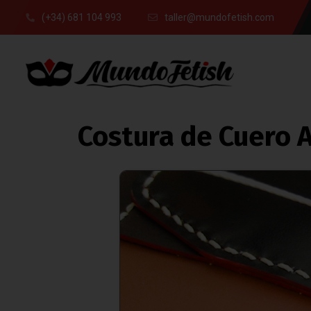
(+34) 681 104 993
taller@mundofetish.com
Costura de Cuero 