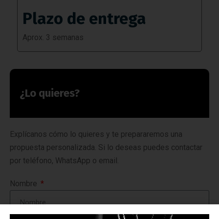
Plazo de entrega
Aprox. 3 semanas
¿Lo quieres?
Explícanos cómo lo quieres y te prepararemos una
propuesta personalizada. Si lo deseas puedes contactar
por teléfono, WhatsApp o email.
Nombre