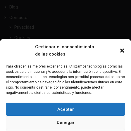
Blog
Contacto
Privacidad
Cookies
Gestionar el consentimiento
de las cookies
taller@mundofetish.com
Para ofrecer las mejores experiencias, utilizamos tecnologías como las
cookies para almacenar y/o acceder a la información del dispositivo. El
Envía un email
consentimiento de estas tecnologías nos permitirá procesar datos como
el comportamiento de navegación o las identificaciones únicas en este
sitio. No consentir o retirar el consentimiento, puede afectar
(+34) 681 104 993
negativamente a ciertas características y funciones.
¿Hablamos?
Aceptar
C/Maresme, 28 - 08191 - Rubí
Denegar
Aquí nos encontrarás