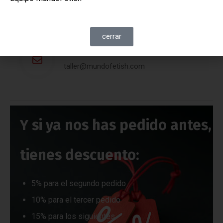
cerrar
Email
taller@mundofetish.com
Y si ya nos has pedido antes,
tienes descuento:
5% para el segundo pedido
10% para el tercer pedido
15% para los siguientes