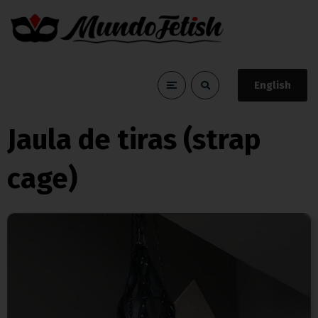
English
Blog
Home
Blog
Jaula de tiras (strap cage)
Jaula de tiras (strap
cage)