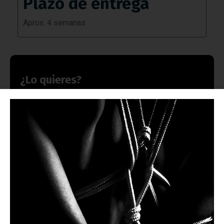
Plazo de entrega
Aprox. 4 semanas
¿Lo quieres?
Explícanos cómo lo quieres y te prepararemos una
propuesta personalizada. Si lo deseas puedes contactar
por teléfono, WhatsApp o email.
Nombre
Teléfono móvil con WhatsApp