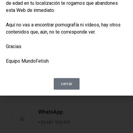
de edad en tu localización te rogamos que abandones
He leído y acepto la
Politica de Privacidad
de la Web
esta Web de inmediato.
Enviar
Aquí no vas a encontrar pornografía ni vídeos, hay otros
contenidos que, aún, no te corresponde ver.
También podemos hablar por:
Gracias
Equipo MundoFetish
Teléfono
(+34) 681 104 993
cerrar
WhatsApp
+34 681 104 993