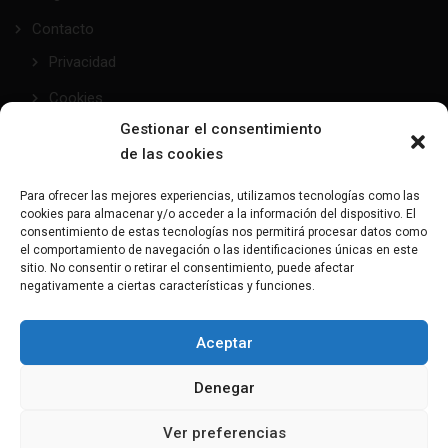
Contacto
Privacidad
Cookies
Gestionar el consentimiento
de las cookies
taller@mundofetish.com
Para ofrecer las mejores experiencias, utilizamos tecnologías como las
cookies para almacenar y/o acceder a la información del dispositivo. El
Envía un email
consentimiento de estas tecnologías nos permitirá procesar datos como
el comportamiento de navegación o las identificaciones únicas en este
sitio. No consentir o retirar el consentimiento, puede afectar
(+34) 681 104 993
negativamente a ciertas características y funciones.
¿Hablamos?
Aceptar
C/Maresme, 28 - 08191 - Rubí
Denegar
Aquí nos encontrarás
Ver preferencias
Copyright 2023-2025 MundoFetish, All rights reserved. Powered