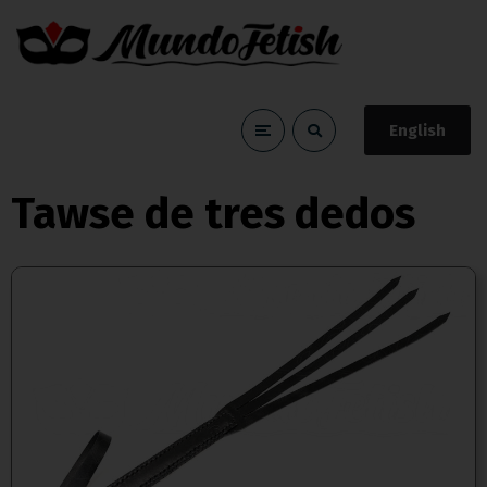
English
Blog
Home
Blog
Tawse de tres dedos
Tawse de tres dedos