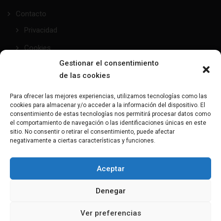
Contacto
Privacidad
Cookies
Gestionar el consentimiento
de las cookies
taller@mundofetish.com
Para ofrecer las mejores experiencias, utilizamos tecnologías como las
cookies para almacenar y/o acceder a la información del dispositivo. El
Envía un email
consentimiento de estas tecnologías nos permitirá procesar datos como
el comportamiento de navegación o las identificaciones únicas en este
sitio. No consentir o retirar el consentimiento, puede afectar
(+34) 681 104 993
negativamente a ciertas características y funciones.
¿Hablamos?
Aceptar
C/Maresme, 28 - 08191 - Rubí
Denegar
Aquí nos encontrarás
Ver preferencias
Copyright 2023-2025 MundoFetish, All rights reserved. Powered