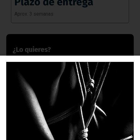
Plazo de entrega
Aprox. 3 semanas
¿Lo quieres?
Explícanos cómo lo quieres y te prepararemos una
propuesta personalizada. Si lo deseas puedes contactar
por teléfono, WhatsApp o email.
Nombre
Teléfono móvil con WhatsApp