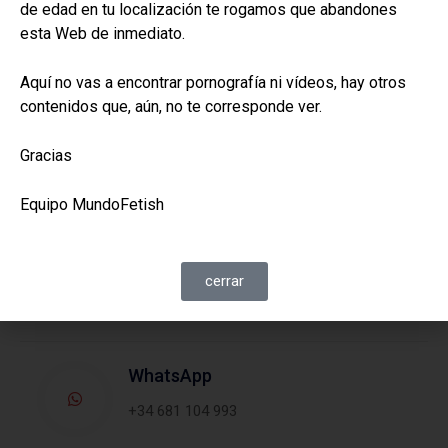
de edad en tu localización te rogamos que abandones
He leído y acepto la
Politica de Privacidad
de la Web
esta Web de inmediato.
Enviar
Aquí no vas a encontrar pornografía ni vídeos, hay otros
contenidos que, aún, no te corresponde ver.
También podemos hablar por:
Gracias
Equipo MundoFetish
Teléfono
(+34) 681 104 993
cerrar
WhatsApp
+34 681 104 993