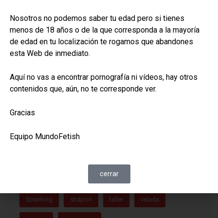
accesorio
arnes
azote
bdsm
Nosotros no podemos saber tu edad pero si tienes
menos de 18 años o de la que corresponda a la mayoría
bondage
castigo
cinturon
cola
de edad en tu localización te rogamos que abandones
esta Web de inmediato.
collar
correa
correajes
cuero
curtido
diferencia
dolor
domina
Equipamiento
Aquí no vas a encontrar pornografía ni vídeos, hay otros
contenidos que, aún, no te corresponde ver.
equipo
espina
esposas
excitación
Gracias
fiesta
gala
gato
kinky
látigo
Equipo MundoFetish
marca
mazmorra
moda
pequeño
piel
placer
polipiel
privacion
punta
cerrar
rebenque
sentidos
singletail
skay
Spanking
strapon
taller
velada