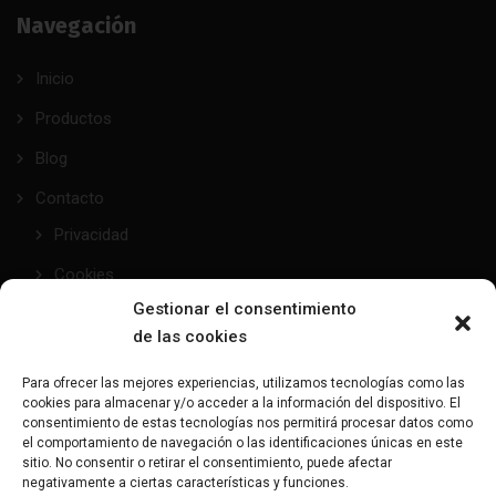
Navegación
Inicio
Productos
Blog
Contacto
Privacidad
Cookies
Gestionar el consentimiento
de las cookies
taller@mundofetish.com
Para ofrecer las mejores experiencias, utilizamos tecnologías como las
cookies para almacenar y/o acceder a la información del dispositivo. El
Envía un email
consentimiento de estas tecnologías nos permitirá procesar datos como
el comportamiento de navegación o las identificaciones únicas en este
sitio. No consentir o retirar el consentimiento, puede afectar
(+34) 681 104 993
negativamente a ciertas características y funciones.