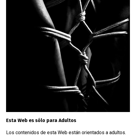
16/11/2023
/
Restraints
16/1
Arnés de cabeza
Bar
Esta Web es sólo para Adultos
NUBE DE ETIQUETAS
Los contenidos de esta Web están orientados a adultos.