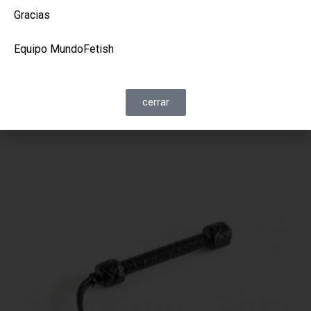
Un verduguín de bolsillo de tan sólo 35 cm
Gracias
de longitud total (cola de 20 cm) para
doblegar al más templado.
Equipo MundoFetish
Read More
cerrar