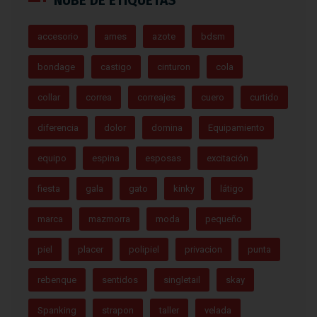
NUBE DE ETIQUETAS
accesorio
arnes
azote
bdsm
bondage
castigo
cinturon
cola
collar
correa
correajes
cuero
curtido
diferencia
dolor
domina
Equipamiento
equipo
espina
esposas
excitación
fiesta
gala
gato
kinky
látigo
marca
mazmorra
moda
pequeño
piel
placer
polipiel
privacion
punta
rebenque
sentidos
singletail
skay
Spanking
strapon
taller
velada