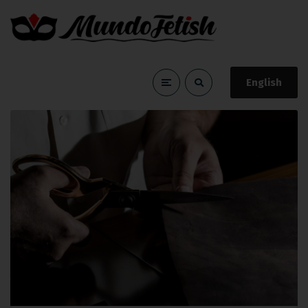
English
látigo
Home
látigo