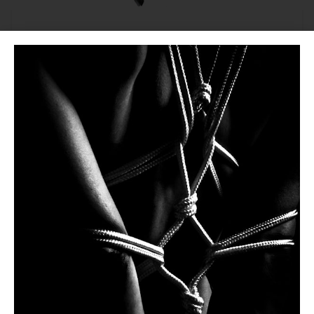
SPANKING
Fusta de enganche
De la tradición equina pero adaptada a
animales de menor tamaño y espacios más
reducidos. Para juegos moderadamente
intensos.
Read More