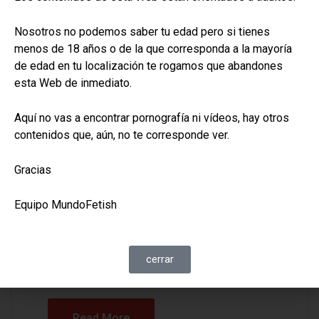
Nosotros no podemos saber tu edad pero si tienes
menos de 18 años o de la que corresponda a la mayoría
de edad en tu localización te rogamos que abandones
esta Web de inmediato.
CONSEJOS PRÁCTICOS
,
REFLEXIONES Y
Aquí no vas a encontrar pornografía ni vídeos, hay otros
OPINIONES
contenidos que, aún, no te corresponde ver.
Movimientos contra la
Gracias
Diversidad de Género
Equipo MundoFetish
El reconocimiento de las identidades de
género ha provocado una reacción
significativa en sectores políticos y sociales
cerrar
en todo el mundo.
Read More