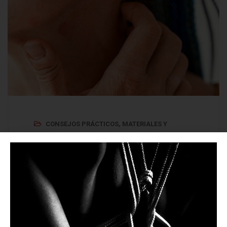
CONSEJOS PRÁCTICOS
,
MATERIALES Y
TÉCNICAS
Alergias por cuero curtido
con cromo
Detrás de la popularidad del curtido con
cromo se oculta un problema serio que
afecta a la salud de muchas personas y al