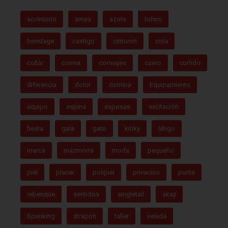
accesorio
arnes
azote
bdsm
bondage
castigo
cinturon
cola
collar
correa
correajes
cuero
curtido
diferencia
dolor
domina
Equipamiento
equipo
espina
esposas
excitación
fiesta
gala
gato
kinky
látigo
marca
mazmorra
moda
pequeño
piel
placer
polipiel
privacion
punta
rebenque
sentidos
singletail
skay
Spanking
strapon
taller
velada