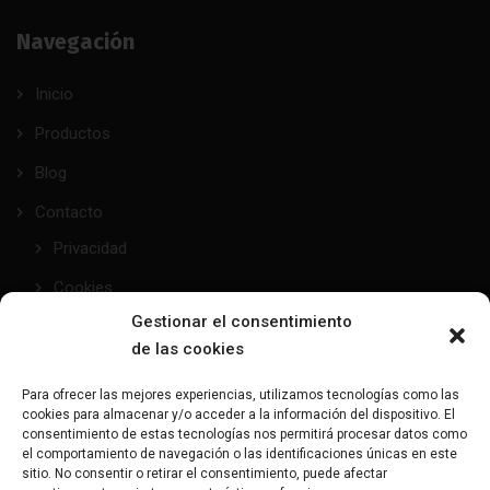
Navegación
Inicio
Productos
Blog
Contacto
Privacidad
Cookies
Gestionar el consentimiento
de las cookies
taller@mundofetish.com
Para ofrecer las mejores experiencias, utilizamos tecnologías como las
cookies para almacenar y/o acceder a la información del dispositivo. El
Envía un email
consentimiento de estas tecnologías nos permitirá procesar datos como
el comportamiento de navegación o las identificaciones únicas en este
sitio. No consentir o retirar el consentimiento, puede afectar
(+34) 681 104 993