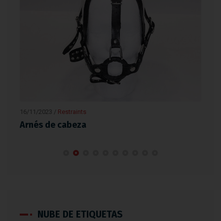
16/11/2023
/
Equipment
,
Restraints
15/
Barras de elevación
Va
NUBE DE ETIQUETAS