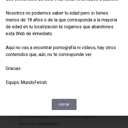
Nosotros no podemos saber tu edad pero si tienes
menos de 18 años o de la que corresponda a la mayoría
de edad en tu localización te rogamos que abandones
esta Web de inmediato.
Aquí no vas a encontrar pornografía ni vídeos, hay otros
contenidos que, aún, no te corresponde ver.
Gracias
CONSEJOS PRÁCTICOS
,
MATERIALES Y
TÉCNICAS
Equipo MundoFetish
Perforar el cuero
Trabajar con cuero es una habilidad que no
cerrar
requiere a priori conocimientos muy
avanzados, pero sí requiere de algunas
técnicas esenciales