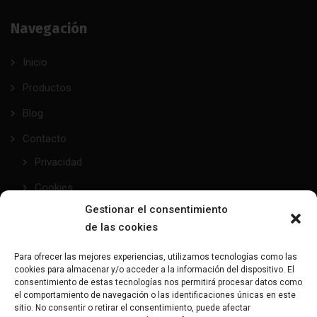
Navegación
Inicio
Productos
Blog
Contacto
Privacidad
Cookies
Gestionar el consentimiento
de las cookies
taller@mundofetish.com
Para ofrecer las mejores experiencias, utilizamos tecnologías como las
cookies para almacenar y/o acceder a la información del dispositivo. El
Envía un email
consentimiento de estas tecnologías nos permitirá procesar datos como
el comportamiento de navegación o las identificaciones únicas en este
sitio. No consentir o retirar el consentimiento, puede afectar
(+34) 681 104 993