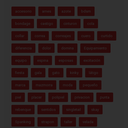
accesorio
arnes
azote
bdsm
bondage
castigo
cinturon
cola
collar
correa
correajes
cuero
curtido
diferencia
dolor
domina
Equipamiento
equipo
espina
esposas
excitación
fiesta
gala
gato
kinky
látigo
marca
mazmorra
moda
pequeño
piel
placer
polipiel
privacion
punta
rebenque
sentidos
singletail
skay
Spanking
strapon
taller
velada