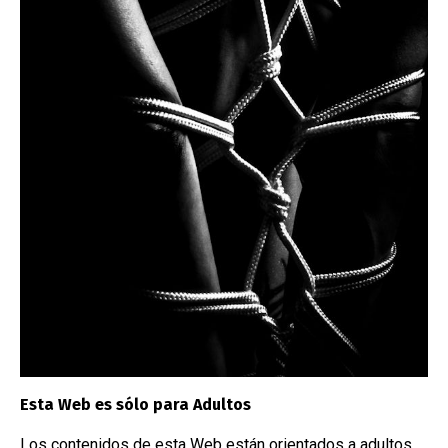
Costura de Cuero Artesanal
La costura con dos agujas es una técnica
tradicional que requiere habilidad, paciencia
y las herramientas adecuadas.
Read More
Esta Web es sólo para Adultos
Los contenidos de esta Web están orientados a adultos.