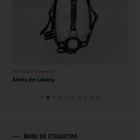
16/11/2023
/
Restraints
16/1
Arnés de cabeza
Bar
NUBE DE ETIQUETAS