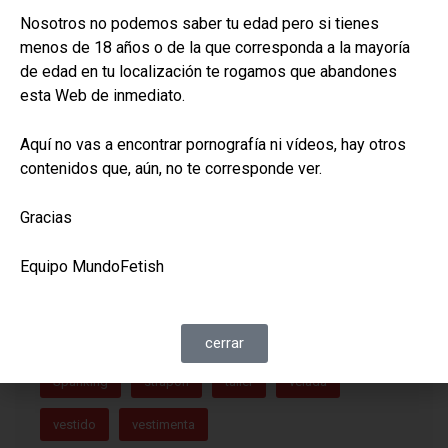
Nosotros no podemos saber tu edad pero si tienes
bondage
castigo
cinturon
cola
menos de 18 años o de la que corresponda a la mayoría
de edad en tu localización te rogamos que abandones
collar
correa
correajes
cuero
curtido
esta Web de inmediato.
diferencia
dolor
domina
Equipamiento
Aquí no vas a encontrar pornografía ni vídeos, hay otros
equipo
espina
esposas
excitación
contenidos que, aún, no te corresponde ver.
fiesta
gala
gato
kinky
látigo
Gracias
marca
mazmorra
moda
pequeño
Equipo MundoFetish
piel
placer
polipiel
privacion
punta
rebenque
sentidos
singletail
skay
cerrar
Spanking
strapon
taller
velada
vestido
vestimenta