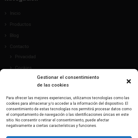
Inicio
Productos
Blog
Contacto
Privacidad
Cookies
Gestionar el consentimiento
de las cookies
taller@mundofetish.com
Para ofrecer las mejores experiencias, utilizamos tecnologías como las
cookies para almacenar y/o acceder a la información del dispositivo. El
Envía un email
consentimiento de estas tecnologías nos permitirá procesar datos como
el comportamiento de navegación o las identificaciones únicas en este
sitio. No consentir o retirar el consentimiento, puede afectar
(+34) 681 104 993
negativamente a ciertas características y funciones.
¿Hablamos?