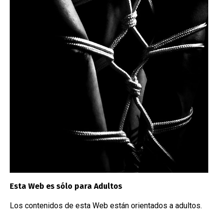
16/11/2023
/
Restraints
16/1
Arnés de cabeza
Bar
Esta Web es sólo para Adultos
NUBE DE ETIQUETAS
Los contenidos de esta Web están orientados a adultos.
accesorio
arnes
azote
bdsm