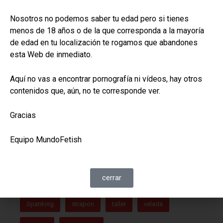
accesorio
arnes
azote
bdsm
Nosotros no podemos saber tu edad pero si tienes
menos de 18 años o de la que corresponda a la mayoría
bondage
castigo
cinturon
cola
de edad en tu localización te rogamos que abandones
esta Web de inmediato.
collar
correa
correajes
cuero
curtido
diferencia
dolor
domina
Equipamiento
Aquí no vas a encontrar pornografía ni vídeos, hay otros
contenidos que, aún, no te corresponde ver.
equipo
espina
esposas
excitación
Gracias
fiesta
gala
gato
kinky
látigo
Equipo MundoFetish
marca
mazmorra
moda
pequeño
piel
placer
polipiel
privacion
punta
cerrar
rebenque
sentidos
singletail
skay
Spanking
strapon
taller
velada