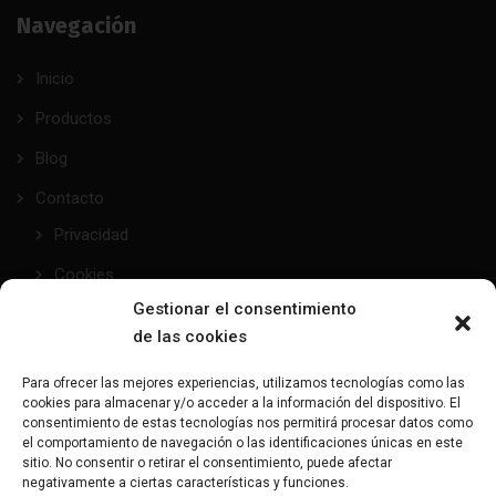
Navegación
Inicio
Productos
Blog
Contacto
Privacidad
Cookies
Gestionar el consentimiento
de las cookies
taller@mundofetish.com
Para ofrecer las mejores experiencias, utilizamos tecnologías como las
cookies para almacenar y/o acceder a la información del dispositivo. El
Envía un email
consentimiento de estas tecnologías nos permitirá procesar datos como
el comportamiento de navegación o las identificaciones únicas en este
sitio. No consentir o retirar el consentimiento, puede afectar
(+34) 681 104 993
negativamente a ciertas características y funciones.