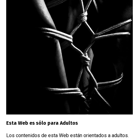
16/11/2023
/
Restraints
16/1
Arnés de cabeza
Bar
Esta Web es sólo para Adultos
NUBE DE ETIQUETAS
Los contenidos de esta Web están orientados a adultos.