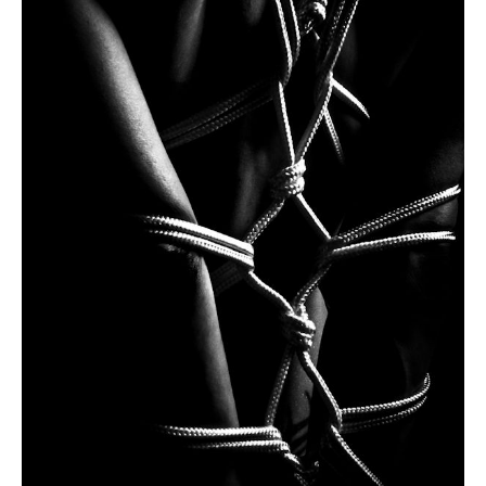
RESTRAINTS
Inmovilización Acolchada
Esposas, tobillero, muslero y collar con
interior mullido para no dejar ni marcas.