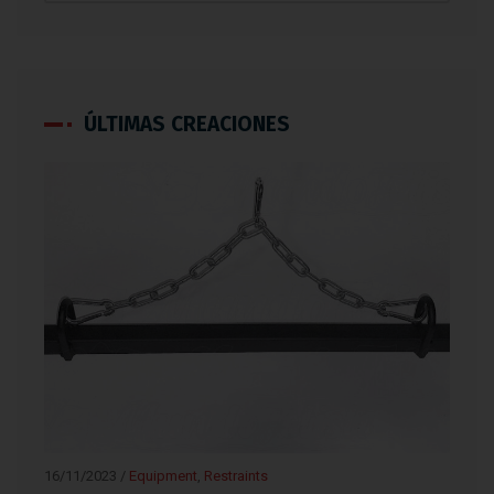
ÚLTIMAS CREACIONES
16/11/2023
/
Equipment
,
Restraints
15/1