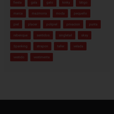
fiesta
gala
gato
kinky
látigo
marca
mazmorra
moda
pequeño
piel
placer
polipiel
privacion
punta
rebenque
sentidos
singletail
skay
Spanking
strapon
taller
velada
vestido
vestimenta