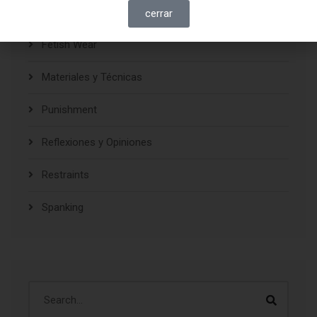
Equipment
cerrar
Fetish Wear
Materiales y Técnicas
Punishment
Reflexiones y Opiniones
Restraints
Spanking