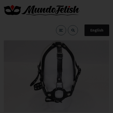
English
sensorial
Home
sensorial