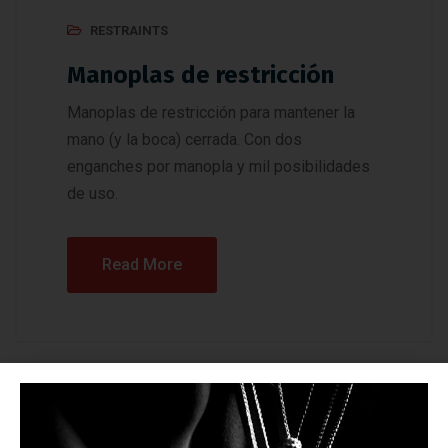
RESTRAINTS
Manoplas de restricción
Manoplas de restricción para mantener la
mano (y la boca) cerrada. Con dos
enganches por manopla y mil posibilidades
de uso.
Read More