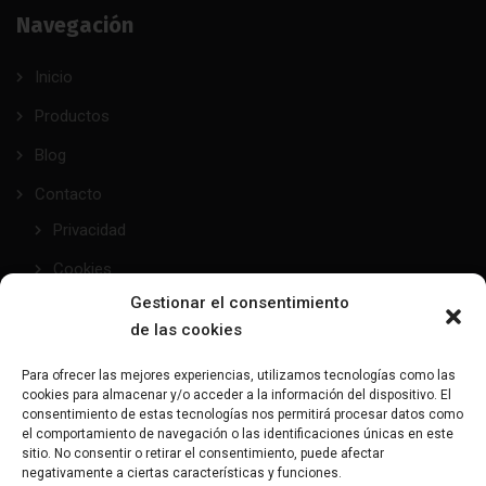
Navegación
Inicio
Productos
Blog
Contacto
Privacidad
Cookies
Gestionar el consentimiento
de las cookies
taller@mundofetish.com
Para ofrecer las mejores experiencias, utilizamos tecnologías como las
cookies para almacenar y/o acceder a la información del dispositivo. El
Envía un email
consentimiento de estas tecnologías nos permitirá procesar datos como
el comportamiento de navegación o las identificaciones únicas en este
sitio. No consentir o retirar el consentimiento, puede afectar
(+34) 681 104 993
negativamente a ciertas características y funciones.