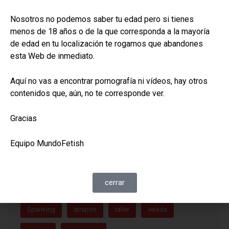
accesorio
arnes
azote
bdsm
Nosotros no podemos saber tu edad pero si tienes
menos de 18 años o de la que corresponda a la mayoría
bondage
castigo
cinturon
cola
de edad en tu localización te rogamos que abandones
esta Web de inmediato.
collar
correa
correajes
cuero
curtido
diferencia
dolor
domina
Equipamiento
Aquí no vas a encontrar pornografía ni vídeos, hay otros
contenidos que, aún, no te corresponde ver.
equipo
espina
esposas
excitación
Gracias
fiesta
gala
gato
kinky
látigo
Equipo MundoFetish
marca
mazmorra
moda
pequeño
piel
placer
polipiel
privacion
punta
cerrar
rebenque
sentidos
singletail
skay
Spanking
strapon
taller
velada