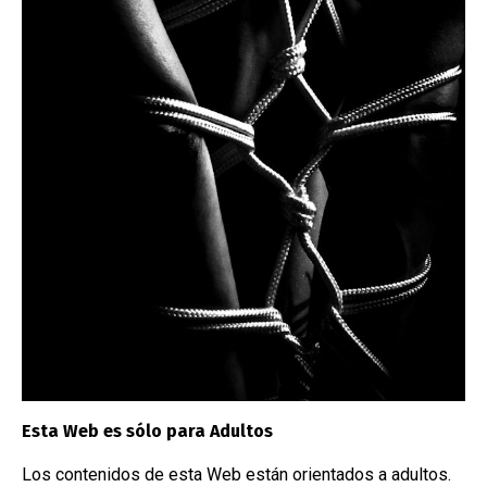
16/11/2023
/
Restraints
16/1
Arnés de cabeza
Bar
Esta Web es sólo para Adultos
NUBE DE ETIQUETAS
Los contenidos de esta Web están orientados a adultos.