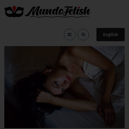
English
subdrop
Home
subdrop