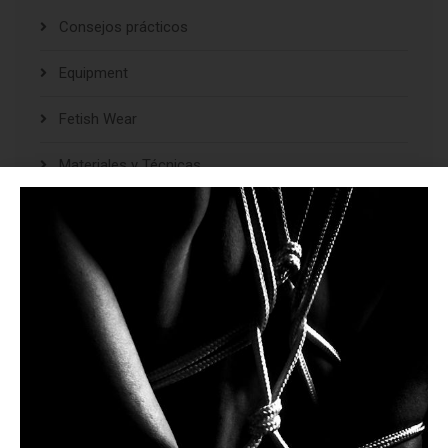
Consejos prácticos
Equipment
Fetish Wear
Materiales y Técnicas
Punishment
Reflexiones y Opiniones
Restraints
Spanking