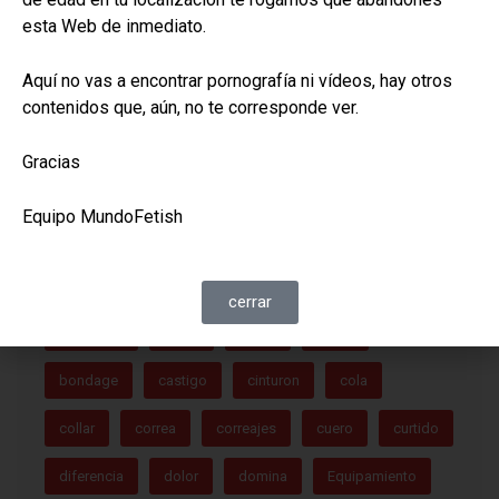
esta Web de inmediato.
16/11/2023
/
Restraints
16/1
Arnés de cabeza
Bar
Aquí no vas a encontrar pornografía ni vídeos, hay otros
contenidos que, aún, no te corresponde ver.
Gracias
Equipo MundoFetish
NUBE DE ETIQUETAS
cerrar
accesorio
arnes
azote
bdsm
bondage
castigo
cinturon
cola
collar
correa
correajes
cuero
curtido
diferencia
dolor
domina
Equipamiento