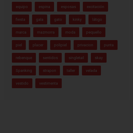
equipo
espina
esposas
excitación
fiesta
gala
gato
kinky
látigo
marca
mazmorra
moda
pequeño
piel
placer
polipiel
privacion
punta
rebenque
sentidos
singletail
skay
Spanking
strapon
taller
velada
vestido
vestimenta