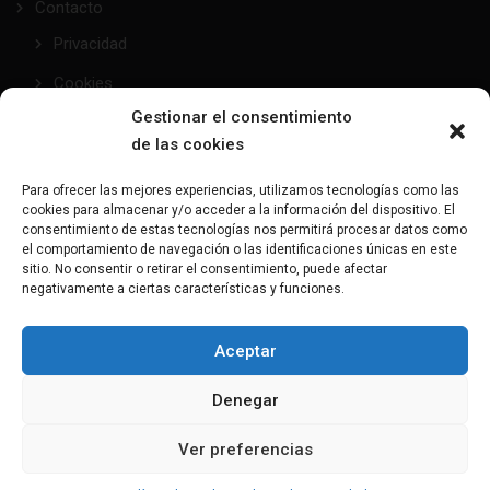
Contacto
Privacidad
Cookies
Gestionar el consentimiento
de las cookies
taller@mundofetish.com
Para ofrecer las mejores experiencias, utilizamos tecnologías como las
cookies para almacenar y/o acceder a la información del dispositivo. El
Envía un email
consentimiento de estas tecnologías nos permitirá procesar datos como
el comportamiento de navegación o las identificaciones únicas en este
sitio. No consentir o retirar el consentimiento, puede afectar
(+34) 681 104 993
negativamente a ciertas características y funciones.
¿Hablamos?
Aceptar
C/Maresme, 28 - 08191 - Rubí
Denegar
Aquí nos encontrarás
Ver preferencias
Copyright 2023-2025 MundoFetish, All rights reserved. Powered