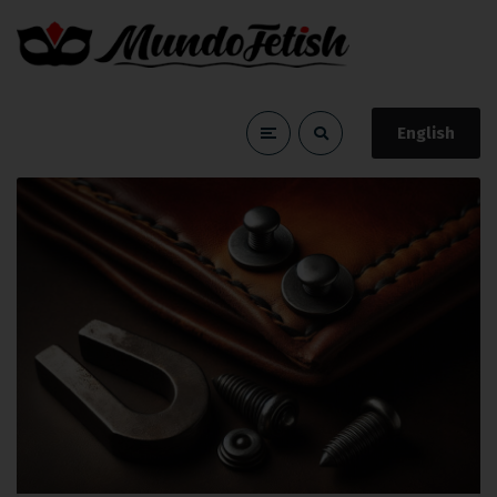
English
coser
Home
coser