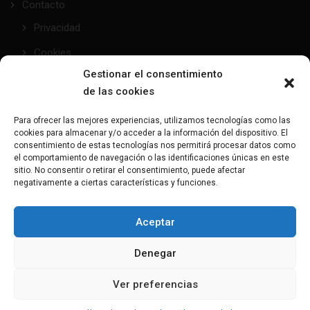
Contacto
Privacidad
Cookies
Gestionar el consentimiento
de las cookies
taller@mundofetish.com
Para ofrecer las mejores experiencias, utilizamos tecnologías como las
cookies para almacenar y/o acceder a la información del dispositivo. El
Envía un email
consentimiento de estas tecnologías nos permitirá procesar datos como
el comportamiento de navegación o las identificaciones únicas en este
sitio. No consentir o retirar el consentimiento, puede afectar
(+34) 681 104 993
negativamente a ciertas características y funciones.
¿Hablamos?
Aceptar
C/Maresme, 28 - 08191 - Rubí
Denegar
Aquí nos encontrarás
Ver preferencias
Copyright 2023-2025 MundoFetish, All rights reserved. Powered