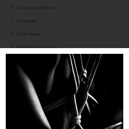
Consejos prácticos
Equipment
Fetish Wear
Materiales y Técnicas
Punishment
Reflexiones y Opiniones
Restraints
Spanking