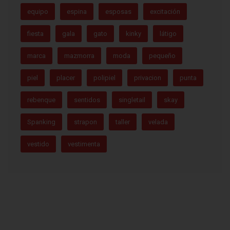
equipo
espina
esposas
excitación
fiesta
gala
gato
kinky
látigo
marca
mazmorra
moda
pequeño
piel
placer
polipiel
privacion
punta
rebenque
sentidos
singletail
skay
Spanking
strapon
taller
velada
vestido
vestimenta