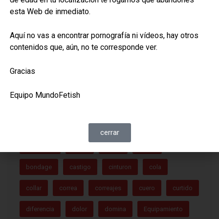
esta Web de inmediato.
16/11/2023
/
Restraints
16/1
Arnés de cabeza
Bar
Aquí no vas a encontrar pornografía ni vídeos, hay otros
contenidos que, aún, no te corresponde ver.
Gracias
Equipo MundoFetish
NUBE DE ETIQUETAS
cerrar
accesorio
arnes
azote
bdsm
bondage
castigo
cinturon
cola
collar
correa
correajes
cuero
curtido
diferencia
dolor
domina
Equipamiento