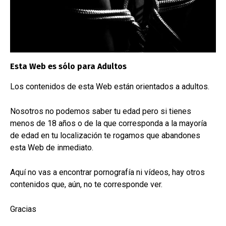
PRODUCTOS
Consejos prácticos
Esta Web es sólo para Adultos
Equipment
Los contenidos de esta Web están orientados a adultos.
Fetish Wear
Nosotros no podemos saber tu edad pero si tienes
menos de 18 años o de la que corresponda a la mayoría
Materiales y Técnicas
de edad en tu localización te rogamos que abandones
esta Web de inmediato.
Punishment
Aquí no vas a encontrar pornografía ni vídeos, hay otros
Reflexiones y Opiniones
contenidos que, aún, no te corresponde ver.
Restraints
Gracias
Spanking