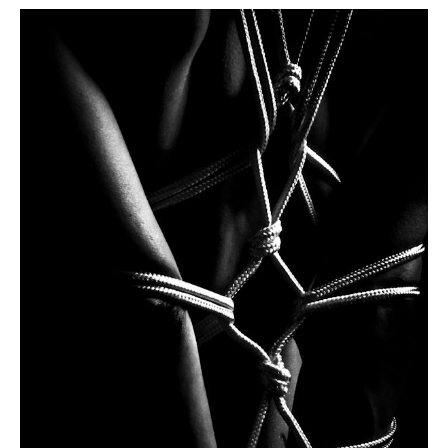
EQUIPMENT
Columpio BDSM
Cómodo y seguro, este columpio hace las
delicias de las mentes más perversas por
las múltiples posibilidades que brinda.
Read More