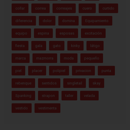
collar
correa
correajes
cuero
curtido
diferencia
dolor
domina
Equipamiento
equipo
espina
esposas
excitación
fiesta
gala
gato
kinky
látigo
marca
mazmorra
moda
pequeño
piel
placer
polipiel
privacion
punta
rebenque
sentidos
singletail
skay
Spanking
strapon
taller
velada
vestido
vestimenta