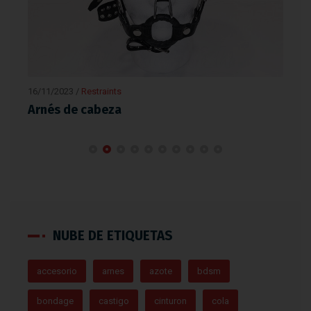
16/11/2023
/
Restraints
16/1
Arnés de cabeza
Bar
NUBE DE ETIQUETAS
accesorio
arnes
azote
bdsm
bondage
castigo
cinturon
cola