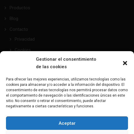
Productos
Blog
Contacto
Privacidad
Cookies
Gestionar el consentimiento
de las cookies
taller@mundofetish.com
Para ofrecer las mejores experiencias, utilizamos tecnologías como las
cookies para almacenar y/o acceder a la información del dispositivo. El
Envía un email
consentimiento de estas tecnologías nos permitirá procesar datos como
el comportamiento de navegación o las identificaciones únicas en este
sitio. No consentir o retirar el consentimiento, puede afectar
(+34) 681 104 993
negativamente a ciertas características y funciones.
¿Hablamos?
Aceptar
C/Maresme, 28 - 08191 - Rubí